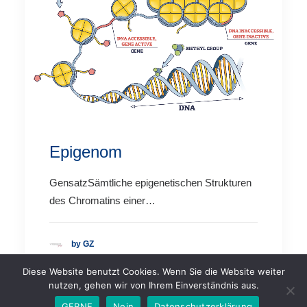
Epigenom
GensatzSämtliche epigenetischen Strukturen
des Chromatins einer…
by GZ
Diese Website benutzt Cookies. Wenn Sie die Website weiter
nutzen, gehen wir von Ihrem Einverständnis aus.
GERNE
Nein
Datenschutzerklärung