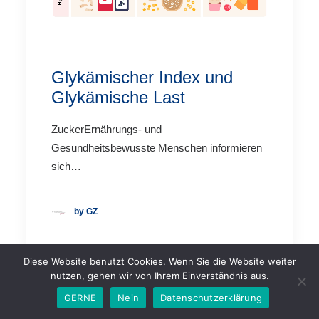
Glykämischer Index und
Glykämische Last
ZuckerErnährungs- und
Gesundheitsbewusste Menschen informieren
sich…
by GZ
Diese Website benutzt Cookies. Wenn Sie die Website weiter
nutzen, gehen wir von Ihrem Einverständnis aus.
GERNE
Nein
Datenschutzerklärung