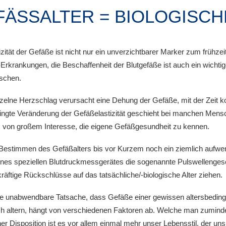
ÄSSALTER = BIOLOGISCHE
izität der Gefäße ist nicht nur ein unverzichtbarer Marker zum frühze
-Erkrankungen, die Beschaffenheit der Blutgefäße ist auch ein wichtige
ischen.
zelne Herzschlag verursacht eine Dehung der Gefäße, mit der Zeit ko
ingte Veränderung der Gefäßelastizität geschieht bei manchen Mensch
es von großem Interesse, die eigene Gefäßgesundheit zu kennen.
Bestimmen des Gefäßalters bis vor Kurzem noch ein ziemlich aufwend
eines speziellen Blutdruckmessgerätes die sogenannte Pulswellenges
äftige Rückschlüsse auf das tatsächliche/-biologische Alter ziehen.
ne unabwendbare Tatsache, dass Gefäße einer gewissen altersbedingt
ich altern, hängt von verschiedenen Faktoren ab. Welche man zumind
er Disposition ist es vor allem einmal mehr unser Lebensstil, der un