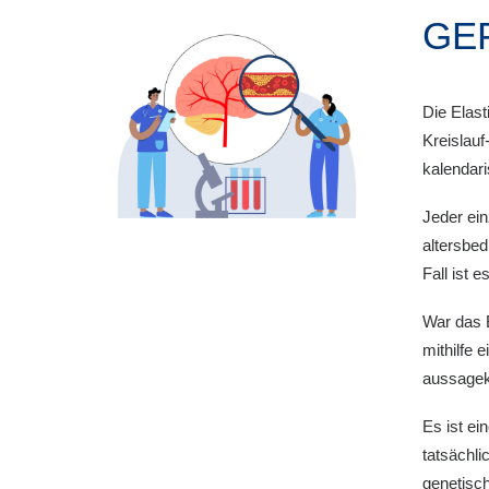
GEF
Die Elast
Kreislauf
kalendar
Jeder ein
altersbed
Fall ist 
War das 
mithilfe 
aussagekr
Es ist ei
tatsächl
genetisch