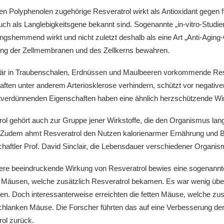
n Polyphenolen zugehörige Resveratrol wirkt als Antioxidant gegen f
uch als Langlebigkeitsgene bekannt sind. Sogenannte „in-vitro-Stud
gshemmend wirkt und nicht zuletzt deshalb als eine Art „Anti-Aging-
ng der Zellmembranen und des Zellkerns bewahren.
är in Traubenschalen, Erdnüssen und Maulbeeren vorkommende Resve
ften unter anderem Arteriosklerose verhindern, schützt vor negativ
utverdünnenden Eigenschaften haben eine ähnlich herzschützende Wir
ol gehört auch zur Gruppe jener Wirkstoffe, die den Organismus lan
Zudem ahmt Resveratrol den Nutzen kalorienarmer Ernährung und B
aftler Prof. David Sinclair, die Lebensdauer verschiedener Organis
ere beeindruckende Wirkung von Resveratrol bewies eine sogenannte „
 Mäusen, welche zusätzlich Resveratrol bekamen. Es war wenig über
en. Doch interessanterweise erreichten die fetten Mäuse, welche zusä
chlanken Mäuse. Die Forscher führten das auf eine Verbesserung der I
rol zurück.