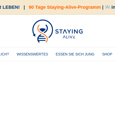
 LEBEN!
|
90 Tage Staying-Alive-Programm
|
i
LICH?
WISSENSWERTES
ESSEN SIE SICH JUNG
SHOP