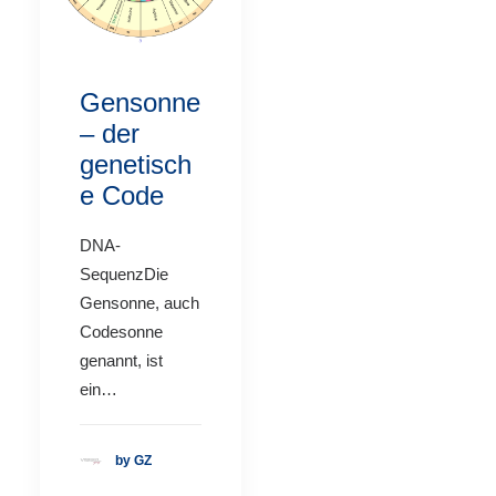
Gensonne
– der
genetisch
e Code
DNA-
SequenzDie
Gensonne, auch
Codesonne
genannt, ist
ein…
by GZ