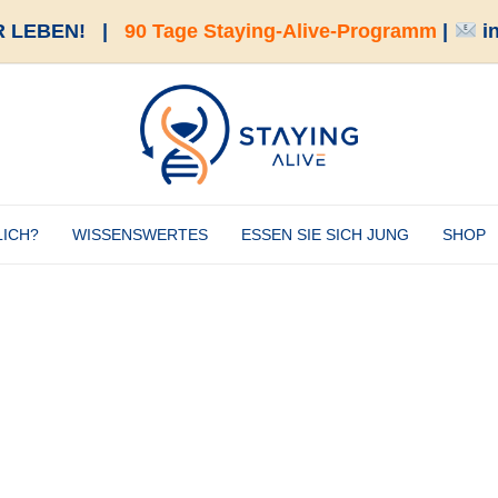
 LEBEN!
|
90 Tage Staying-Alive-Programm
|
i
LICH?
WISSENSWERTES
ESSEN SIE SICH JUNG
SHOP