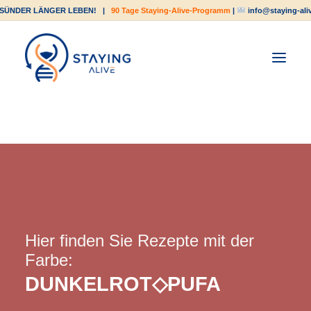
SÜNDER LÄNGER LEBEN!
|
90 Tage Staying-Alive-Programm
|
info@staying-ali
Hier finden Sie Rezepte mit der
Farbe:
DUNKELROT◇PUFA