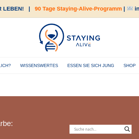
 LEBEN!
|
90 Tage Staying-Alive-Programm
|
i
LICH?
WISSENSWERTES
ESSEN SIE SICH JUNG
SHOP
rbe: