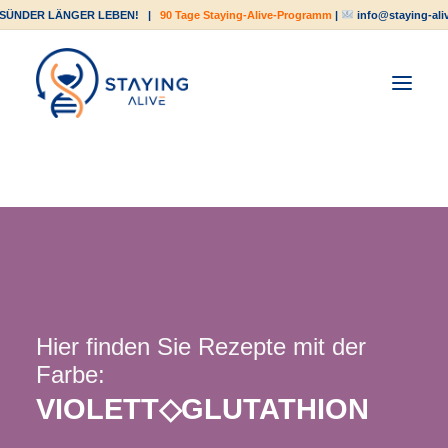
SÜNDER LÄNGER LEBEN!
|
90 Tage Staying-Alive-Programm
|
info@staying-ali
Hier finden Sie Rezepte mit der
Farbe:
VIOLETT◇GLUTATHION